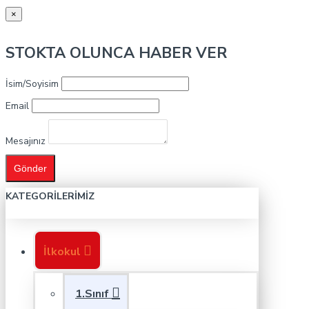
×
STOKTA OLUNCA HABER VER
İsim/Soyisim
Email
Mesajınız
Gönder
KATEGORILERIMIZ
İlkokul
1.Sınıf