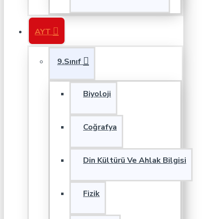
AYT
9.Sınıf
Biyoloji
Coğrafya
Din Kültürü Ve Ahlak Bilgisi
Fizik