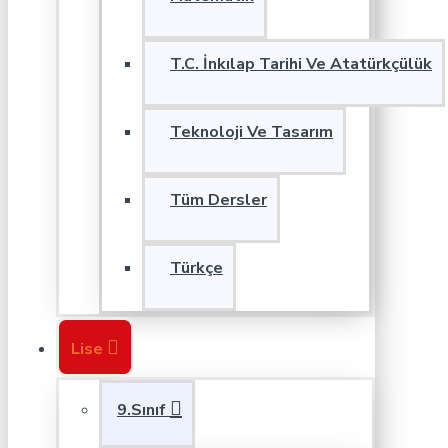
T.C. İnkılap Tarihi Ve Atatürkçülük
Teknoloji Ve Tasarım
Tüm Dersler
Türkçe
Lise
9.Sınıf