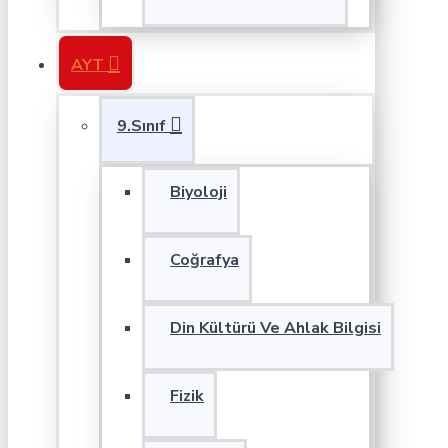
AYT
9.Sınıf
Biyoloji
Coğrafya
Din Kültürü Ve Ahlak Bilgisi
Fizik