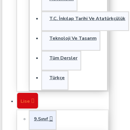
T.C. İnkılap Tarihi Ve Atatürkçülük
Teknoloji Ve Tasarım
Tüm Dersler
Türkçe
Lise
9.Sınıf