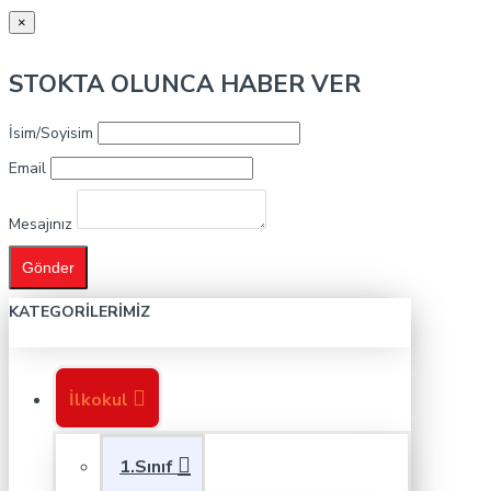
×
STOKTA OLUNCA HABER VER
İsim/Soyisim
Email
Mesajınız
Gönder
KATEGORILERIMIZ
İlkokul
1.Sınıf