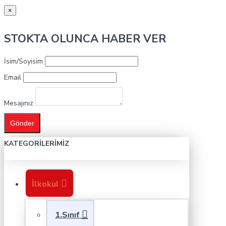
×
STOKTA OLUNCA HABER VER
İsim/Soyisim
Email
Mesajınız
Gönder
KATEGORILERIMIZ
İlkokul
1.Sınıf