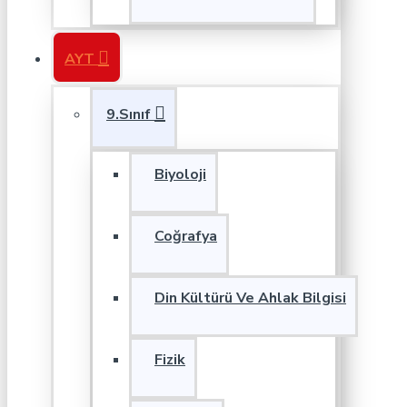
AYT
9.Sınıf
Biyoloji
Coğrafya
Din Kültürü Ve Ahlak Bilgisi
Fizik