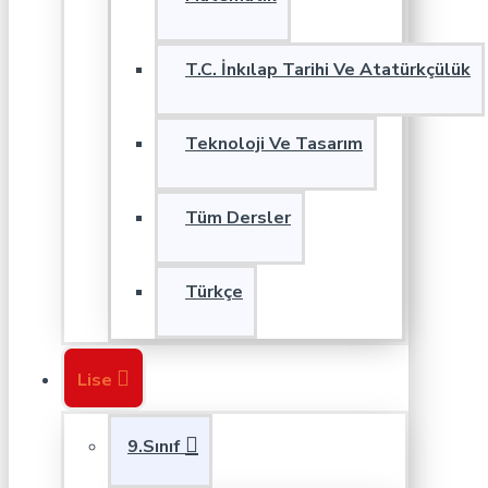
T.C. İnkılap Tarihi Ve Atatürkçülük
Teknoloji Ve Tasarım
Tüm Dersler
Türkçe
Lise
9.Sınıf