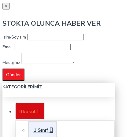
×
STOKTA OLUNCA HABER VER
İsim/Soyisim
Email
Mesajınız
Gönder
KATEGORILERIMIZ
İlkokul
1.Sınıf