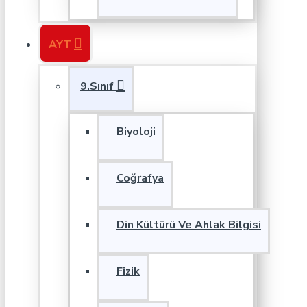
AYT
9.Sınıf
Biyoloji
Coğrafya
Din Kültürü Ve Ahlak Bilgisi
Fizik