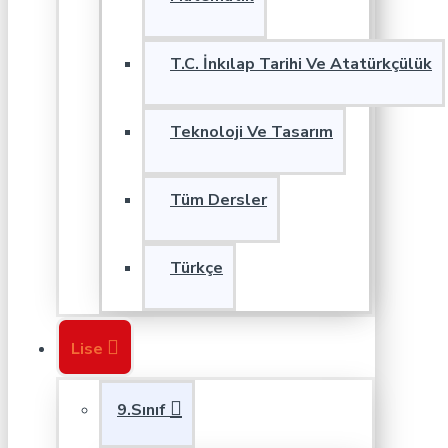
T.C. İnkılap Tarihi Ve Atatürkçülük
Teknoloji Ve Tasarım
Tüm Dersler
Türkçe
Lise
9.Sınıf