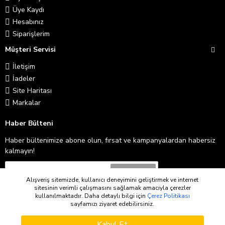
Üye Kaydı
Hesabınız
Siparişlerim
Müşteri Servisi
İletişim
İadeler
Site Haritası
Markalar
Haber Bülteni
Haber bültenimize abone olun, fırsat ve kampanyalardan habersiz
kalmayın!
Abone Ol
Alışveriş sitemizde, kullanıcı deneyimini geliştirmek ve internet
sitesinin verimli çalışmasını sağlamak amacıyla çerezler
Gizlilik İlkeleri
'ni okudum ve kabul ediyorum.
kullanılmaktadır. Daha detaylı bilgi için
Çerez Politikası
sayfamızı ziyaret edebilirsiniz.
WHATSAPP SIPARIŞ
Copyright © 2026
Kabul Et