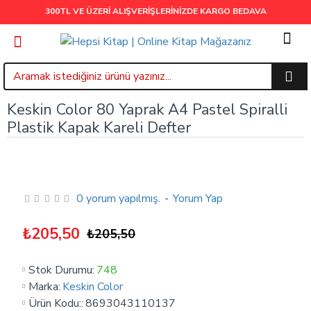
300TL VE ÜZERİ ALIŞVERİŞLERİNİZDE
KARGO BEDAVA
Keskin Color 80 Yaprak A4 Pastel Spiralli
Plastik Kapak Kareli Defter
0 yorum yapılmış.
-
Yorum Yap
₺205,50
₺205,50
Stok Durumu:
748
Marka:
Keskin Color
Ürün Kodu::
8693043110137