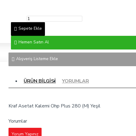
Sepete Ekle
Hemen Satın Al
Alışveriş Listeme Ekle
ÜRÜN BILGISI
YORUMLAR
Kraf Asetat Kalemi Ohp Plus 280 (M) Yeşil
Yorumlar
Yorum Yapınız