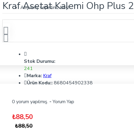
Kraf Asetat Kalemi Ohp Plus 2
Alışveriş sepetiniz boş!
Stok Durumu:
241
Marka:
Kraf
Ürün Kodu::
8680454902338
0 yorum yapılmış.
-
Yorum Yap
₺88,50
₺88,50