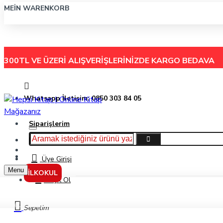
MEIN WARENKORB
300TL VE ÜZERİ ALIŞVERİŞLERİNİZDE
KARGO BEDAVA
Whatsapp İletişim: 0850 303 84 05
Siparişlerim
Hakkımızda
Menu
İletişim
Üye Girişi
Menu
İLKOKUL
Kayıt Ol
Kraf Asetat Kalemi Ohp Plus 280 (M) Yeşil
Sepetim