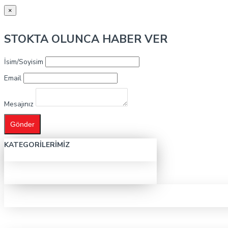
×
STOKTA OLUNCA HABER VER
İsim/Soyisim
Email
Mesajınız
Gönder
KATEGORILERIMIZ