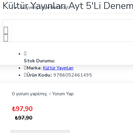
Kültür Yayınları Ayt 5'Li Dene
Alışveriş sepetiniz boş!
Stok Durumu:
Marka:
Kültür Yayınları
Ürün Kodu::
9786052461495
0 yorum yapılmış.
-
Yorum Yap
₺97,90
₺97,90