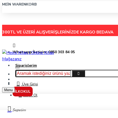
MEIN WARENKORB
300TL VE ÜZERİ ALIŞVERİŞLERİNİZDE
KARGO BEDAVA
Whatsapp İletişim: 0850 303 84 05
Siparişlerim
Hakkımızda
Menu
İletişim
Üye Girişi
Menu
İLKOKUL
Kayıt Ol
Kültür Yayınları Ayt 5'Li Denemesi
Sepetim