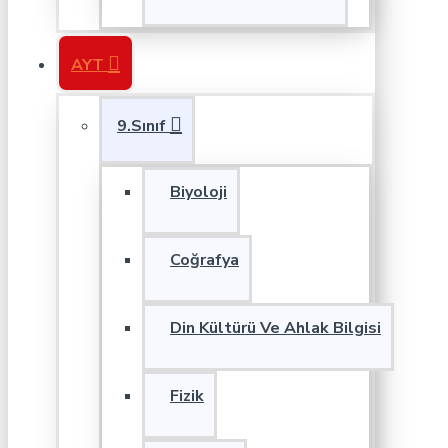
AYT
9.Sınıf
Biyoloji
Coğrafya
Din Kültürü Ve Ahlak Bilgisi
Fizik