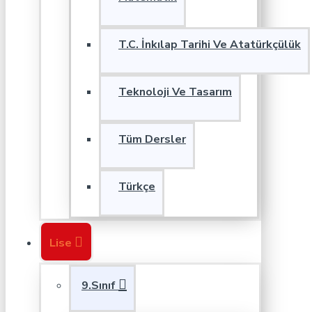
T.C. İnkılap Tarihi Ve Atatürkçülük
Teknoloji Ve Tasarım
Tüm Dersler
Türkçe
Lise
9.Sınıf