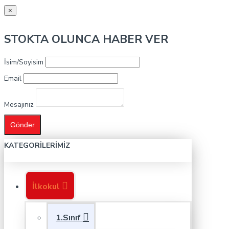
×
STOKTA OLUNCA HABER VER
İsim/Soyisim
Email
Mesajınız
Gönder
KATEGORILERIMIZ
İlkokul
1.Sınıf