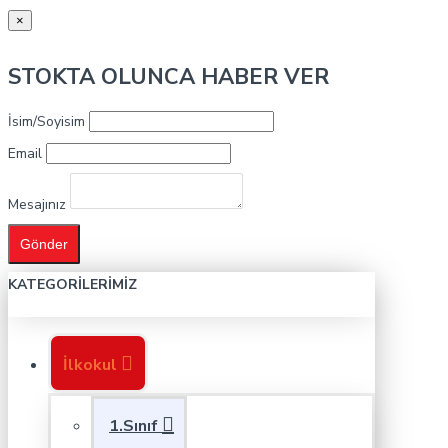
×
STOKTA OLUNCA HABER VER
İsim/Soyisim
Email
Mesajınız
Gönder
KATEGORILERIMIZ
İlkokul
1.Sınıf