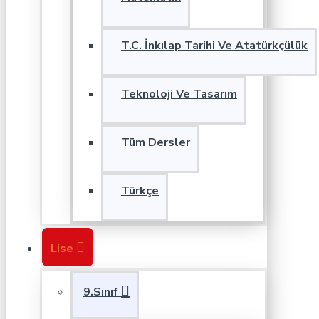
T.C. İnkılap Tarihi Ve Atatürkçülük
Teknoloji Ve Tasarım
Tüm Dersler
Türkçe
Lise
9.Sınıf