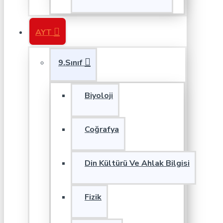
AYT
9.Sınıf
Biyoloji
Coğrafya
Din Kültürü Ve Ahlak Bilgisi
Fizik