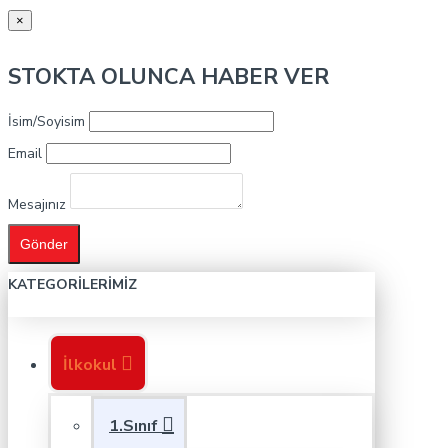
×
STOKTA OLUNCA HABER VER
İsim/Soyisim
Email
Mesajınız
Gönder
KATEGORILERIMIZ
İlkokul
1.Sınıf