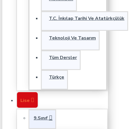
T.C. İnkılap Tarihi Ve Atatürkçülük
Teknoloji Ve Tasarım
Tüm Dersler
Türkçe
Lise
9.Sınıf