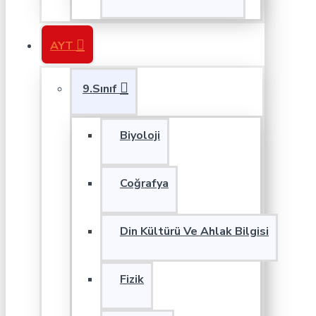
AYT
9.Sınıf
Biyoloji
Coğrafya
Din Kültürü Ve Ahlak Bilgisi
Fizik