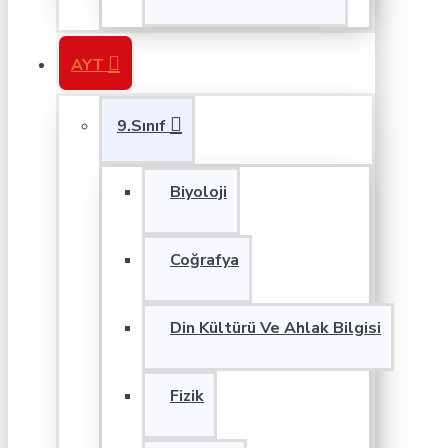
AYT
9.Sınıf
Biyoloji
Coğrafya
Din Kültürü Ve Ahlak Bilgisi
Fizik