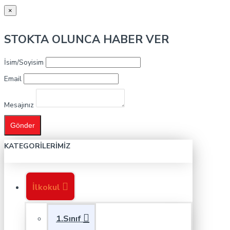
×
STOKTA OLUNCA HABER VER
İsim/Soyisim
Email
Mesajınız
Gönder
KATEGORILERIMIZ
İlkokul
1.Sınıf