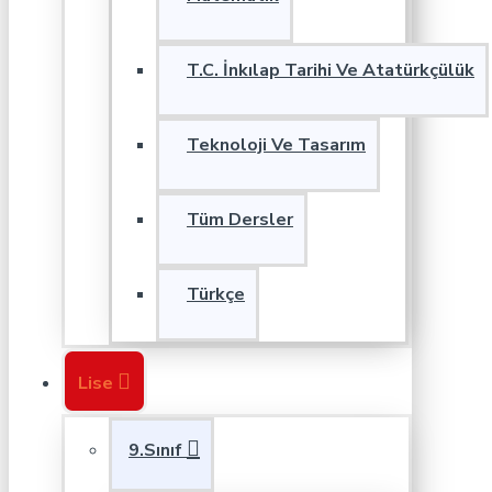
T.C. İnkılap Tarihi Ve Atatürkçülük
Teknoloji Ve Tasarım
Tüm Dersler
Türkçe
Lise
9.Sınıf