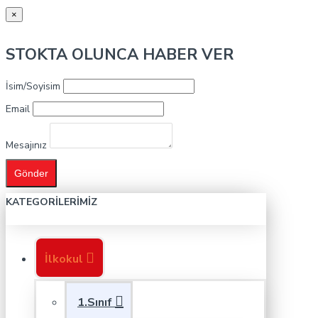
×
STOKTA OLUNCA HABER VER
İsim/Soyisim
Email
Mesajınız
Gönder
KATEGORILERIMIZ
İlkokul
1.Sınıf