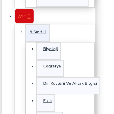
AYT
9.Sınıf
Biyoloji
Coğrafya
Din Kültürü Ve Ahlak Bilgisi
Fizik