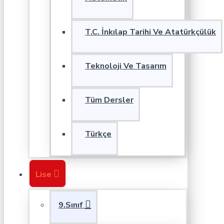
T.C. İnkılap Tarihi Ve Atatürkçülük
Teknoloji Ve Tasarım
Tüm Dersler
Türkçe
Lise
9.Sınıf