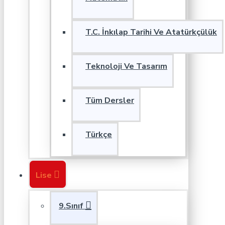
T.C. İnkılap Tarihi Ve Atatürkçülük
Teknoloji Ve Tasarım
Tüm Dersler
Türkçe
Lise
9.Sınıf