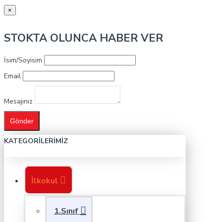
×
STOKTA OLUNCA HABER VER
İsim/Soyisim
Email
Mesajınız
Gönder
KATEGORILERIMIZ
İlkokul
1.Sınıf