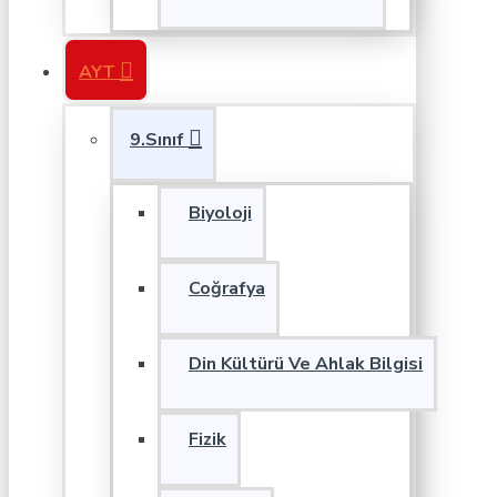
AYT
9.Sınıf
Biyoloji
Coğrafya
Din Kültürü Ve Ahlak Bilgisi
Fizik