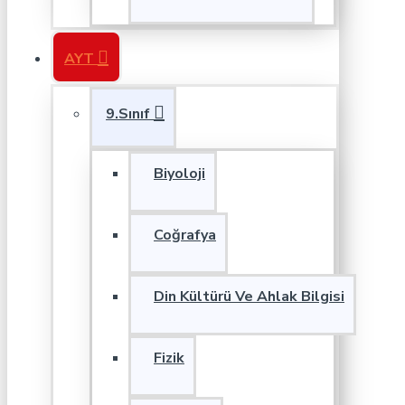
AYT
9.Sınıf
Biyoloji
Coğrafya
Din Kültürü Ve Ahlak Bilgisi
Fizik