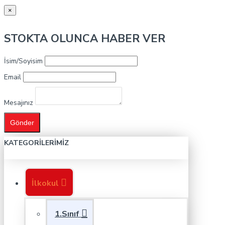
×
STOKTA OLUNCA HABER VER
İsim/Soyisim
Email
Mesajınız
Gönder
KATEGORILERIMIZ
İlkokul
1.Sınıf