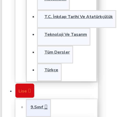
T.C. İnkılap Tarihi Ve Atatürkçülük
Teknoloji Ve Tasarım
Tüm Dersler
Türkçe
Lise
9.Sınıf