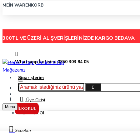
MEIN WARENKORB
300TL VE ÜZERİ ALIŞVERİŞLERİNİZDE
KARGO BEDAVA
Whatsapp İletişim: 0850 303 84 05
Siparişlerim
Hakkımızda
Menu
İletişim
Üye Girişi
Menu
İLKOKUL
Kayıt Ol
Mas Mafsallı 3'Lü Hareketli Evrak Rafı 1803
Sepetim