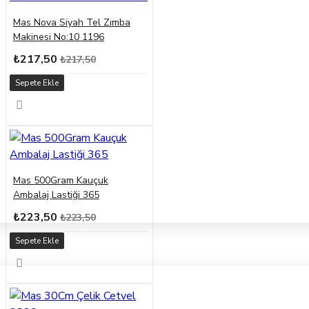
Mas Nova Siyah Tel Zımba
Makinesi No:10 1196
₺217,50
₺217,50
Sepete Ekle
Mas 500Gram Kauçuk
Ambalaj Lastiği 365
₺223,50
₺223,50
Sepete Ekle