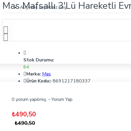
Mas Mafsallı 3'Lü Hareketli Ev
Alışveriş sepetiniz boş!
Stok Durumu:
64
Marka:
Mas
Ürün Kodu::
8691217180337
0 yorum yapılmış.
-
Yorum Yap
₺490,50
₺490,50