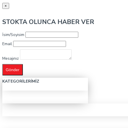
×
STOKTA OLUNCA HABER VER
İsim/Soyisim
Email
Mesajınız
Gönder
KATEGORILERIMIZ