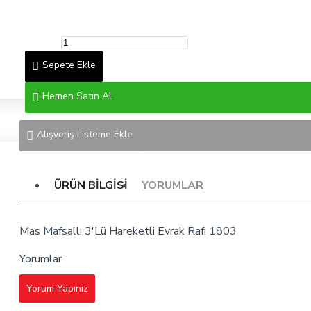
Sepete Ekle
Hemen Satın Al
Alışveriş Listeme Ekle
ÜRÜN BILGISI
YORUMLAR
Mas Mafsallı 3'Lü Hareketli Evrak Rafı 1803
Yorumlar
Yorum Yapınız