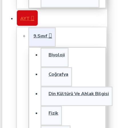
AYT
9.Sınıf
Biyoloji
Coğrafya
Din Kültürü Ve Ahlak Bilgisi
Fizik