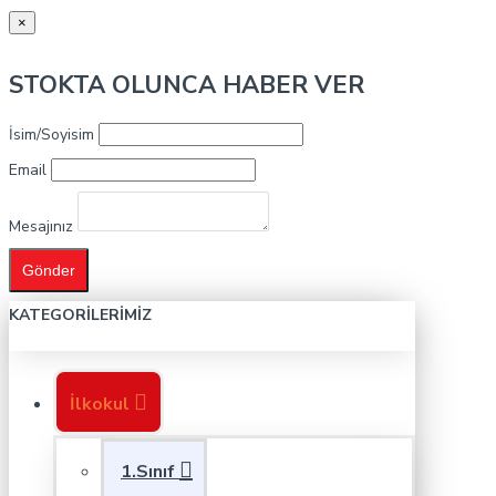
×
STOKTA OLUNCA HABER VER
İsim/Soyisim
Email
Mesajınız
Gönder
KATEGORILERIMIZ
İlkokul
1.Sınıf