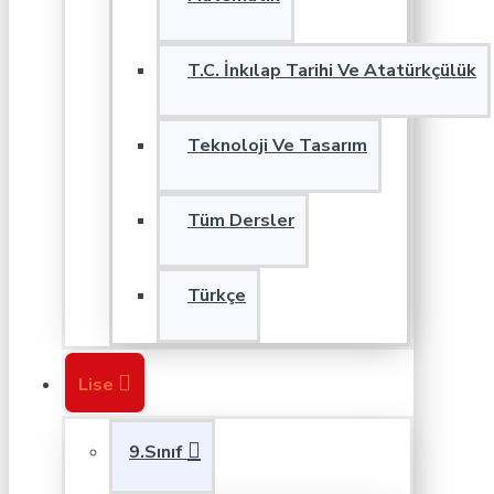
T.C. İnkılap Tarihi Ve Atatürkçülük
Teknoloji Ve Tasarım
Tüm Dersler
Türkçe
Lise
9.Sınıf