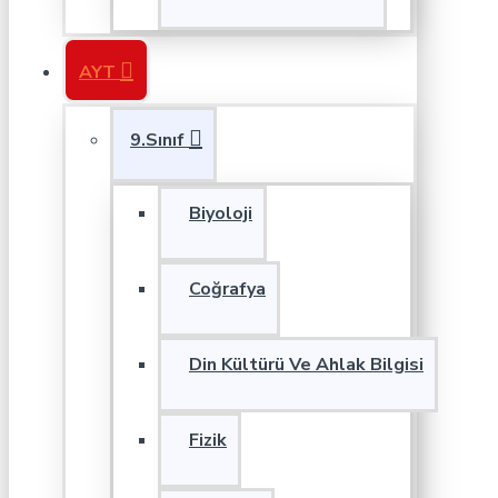
AYT
9.Sınıf
Biyoloji
Coğrafya
Din Kültürü Ve Ahlak Bilgisi
Fizik