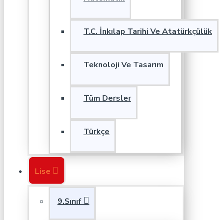
T.C. İnkılap Tarihi Ve Atatürkçülük
Teknoloji Ve Tasarım
Tüm Dersler
Türkçe
Lise
9.Sınıf