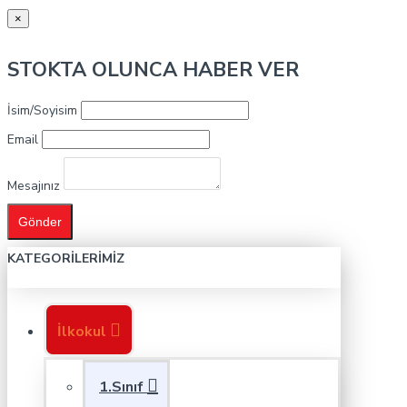
×
STOKTA OLUNCA HABER VER
İsim/Soyisim
Email
Mesajınız
Gönder
KATEGORILERIMIZ
İlkokul
1.Sınıf