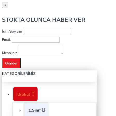
×
STOKTA OLUNCA HABER VER
İsim/Soyisim
Email
Mesajınız
Gönder
KATEGORILERIMIZ
İlkokul
1.Sınıf