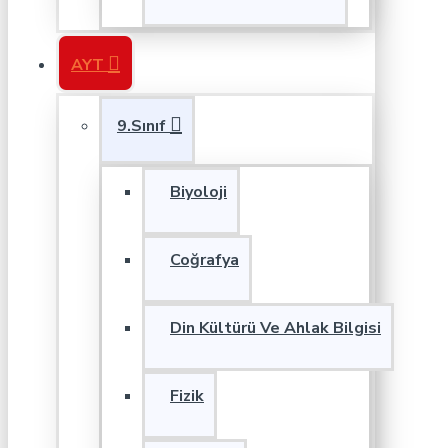
AYT
9.Sınıf
Biyoloji
Coğrafya
Din Kültürü Ve Ahlak Bilgisi
Fizik