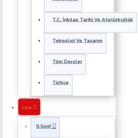
T.C. İnkılap Tarihi Ve Atatürkçülük
Teknoloji Ve Tasarım
Tüm Dersler
Türkçe
Lise
9.Sınıf