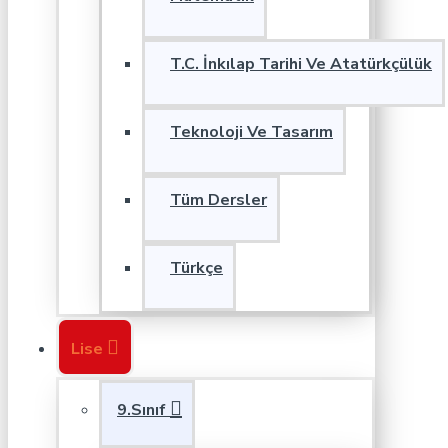
T.C. İnkılap Tarihi Ve Atatürkçülük
Teknoloji Ve Tasarım
Tüm Dersler
Türkçe
Lise
9.Sınıf