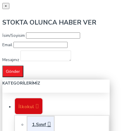
×
STOKTA OLUNCA HABER VER
İsim/Soyisim
Email
Mesajınız
Gönder
KATEGORILERIMIZ
İlkokul
1.Sınıf