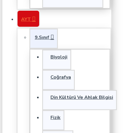
AYT
9.Sınıf
Biyoloji
Coğrafya
Din Kültürü Ve Ahlak Bilgisi
Fizik