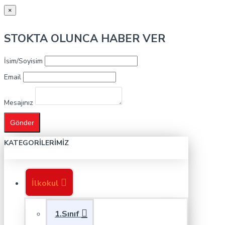
×
STOKTA OLUNCA HABER VER
İsim/Soyisim
Email
Mesajınız
Gönder
KATEGORILERIMIZ
İlkokul
1.Sınıf