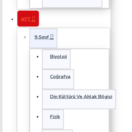
AYT
9.Sınıf
Biyoloji
Coğrafya
Din Kültürü Ve Ahlak Bilgisi
Fizik