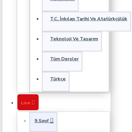
T.C. İnkılap Tarihi Ve Atatürkçülük
Teknoloji Ve Tasarım
Tüm Dersler
Türkçe
Lise
9.Sınıf