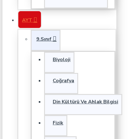
AYT
9.Sınıf
Biyoloji
Coğrafya
Din Kültürü Ve Ahlak Bilgisi
Fizik