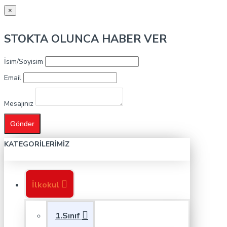
×
STOKTA OLUNCA HABER VER
İsim/Soyisim
Email
Mesajınız
Gönder
KATEGORILERIMIZ
İlkokul
1.Sınıf