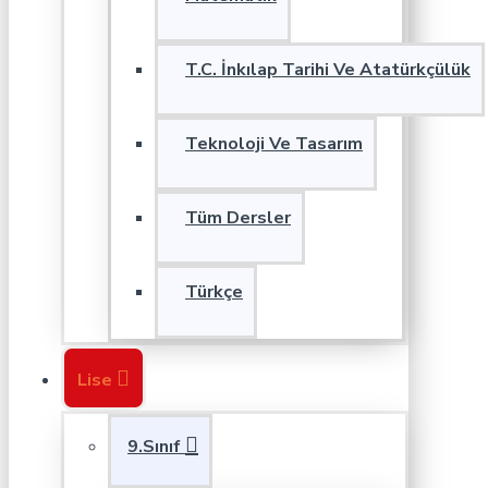
T.C. İnkılap Tarihi Ve Atatürkçülük
Teknoloji Ve Tasarım
Tüm Dersler
Türkçe
Lise
9.Sınıf