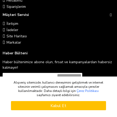
Hesabınız
Siparişlerim
Müşteri Servisi
İletişim
İadeler
Site Haritası
Markalar
Haber Bülteni
Haber bültenimize abone olun, fırsat ve kampanyalardan habersiz
kalmayın!
Abone Ol
Alışveriş sitemizde, kullanıcı deneyimini geliştirmek ve internet
sitesinin verimli çalışmasını sağlamak amacıyla çerezler
Gizlilik İlkeleri
'ni okudum ve kabul ediyorum.
kullanılmaktadır. Daha detaylı bilgi için
Çerez Politikası
sayfamızı ziyaret edebilirsiniz.
WHATSAPP SIPARIŞ
Copyright © 2026
Kabul Et
Stokta Olunca Haber Ver