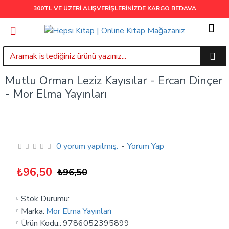
300TL VE ÜZERİ ALIŞVERİŞLERİNİZDE
KARGO BEDAVA
Mutlu Orman Leziz Kayısılar - Ercan Dinçer
- Mor Elma Yayınları
0 yorum yapılmış.
-
Yorum Yap
₺96,50
₺96,50
Stok Durumu:
Marka:
Mor Elma Yayınları
Ürün Kodu::
9786052395899