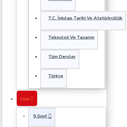
T.C. İnkılap Tarihi Ve Atatürkçülük
Teknoloji Ve Tasarım
Tüm Dersler
Türkçe
Lise
9.Sınıf