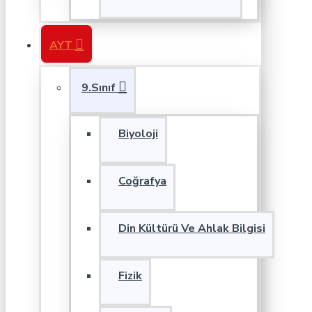
AYT
9.Sınıf
Biyoloji
Coğrafya
Din Kültürü Ve Ahlak Bilgisi
Fizik