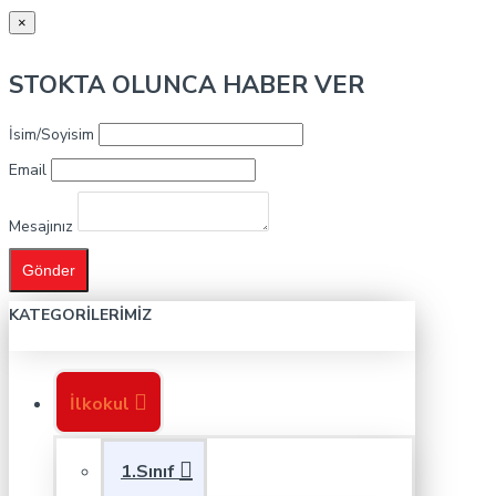
×
STOKTA OLUNCA HABER VER
İsim/Soyisim
Email
Mesajınız
Gönder
KATEGORILERIMIZ
İlkokul
1.Sınıf