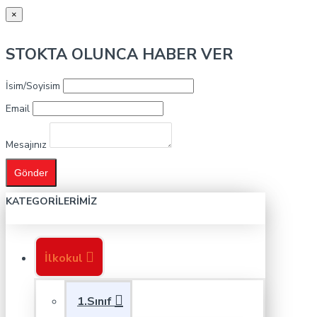
×
STOKTA OLUNCA HABER VER
İsim/Soyisim
Email
Mesajınız
Gönder
KATEGORILERIMIZ
İlkokul
1.Sınıf