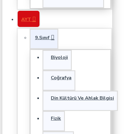
AYT
9.Sınıf
Biyoloji
Coğrafya
Din Kültürü Ve Ahlak Bilgisi
Fizik