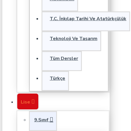
T.C. İnkılap Tarihi Ve Atatürkçülük
Teknoloji Ve Tasarım
Tüm Dersler
Türkçe
Lise
9.Sınıf