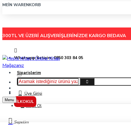
MEIN WARENKORB
300TL VE ÜZERİ ALIŞVERİŞLERİNİZDE
KARGO BEDAVA
Whatsapp İletişim: 0850 303 84 05
Siparişlerim
Hakkımızda
Menu
İletişim
Üye Girişi
Menu
İLKOKUL
Kayıt Ol
Netfen Yayınları 8. sınıf Protein Din Kültürü Ve Ahlak Bilgisi Soru Bankası
Sepetim