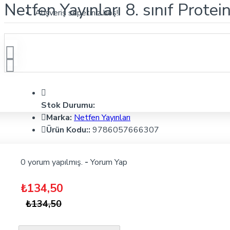
Netfen Yayınları 8. sınıf Prote
Alışveriş sepetiniz boş!
Stok Durumu:
Marka:
Netfen Yayınları
Ürün Kodu::
9786057666307
0 yorum yapılmış.
-
Yorum Yap
₺134,50
₺134,50