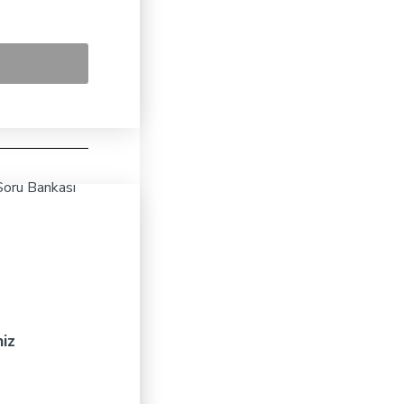
 Soru Bankası
niz