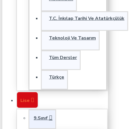
T.C. İnkılap Tarihi Ve Atatürkçülük
Teknoloji Ve Tasarım
Tüm Dersler
Türkçe
Lise
9.Sınıf