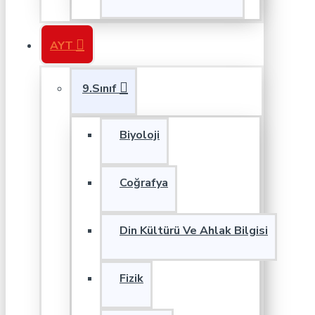
AYT
9.Sınıf
Biyoloji
Coğrafya
Din Kültürü Ve Ahlak Bilgisi
Fizik