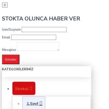
×
STOKTA OLUNCA HABER VER
İsim/Soyisim
Email
Mesajınız
Gönder
KATEGORILERIMIZ
İlkokul
1.Sınıf