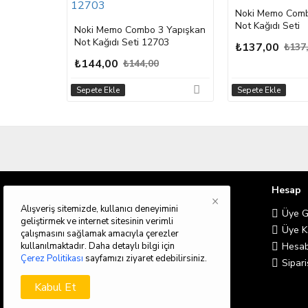
Noki Memo Comb
Not Kağıdı Seti
Noki Memo Combo 3 Yapışkan
Not Kağıdı Seti 12703
₺137,00
₺137
₺144,00
₺144,00
Sepete Ekle
Sepete Ekle
Bilgilendirme
Hesap
×
Alışveriş sitemizde, kullanıcı deneyimini
Hakkımızda
Üye Gi
geliştirmek ve internet sitesinin verimli
Teslimat Bilgileri
Üye K
çalışmasını sağlamak amacıyla çerezler
kullanılmaktadır. Daha detaylı bilgi için
Gizlilik İlkeleri
Hesab
Çerez Politikası
sayfamızı ziyaret edebilirsiniz.
Şartlar & Koşullar
Sipari
Kabul Et