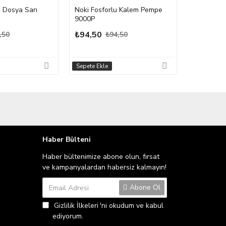
i Dosya Sarı
Noki Fosforlu Kalem Pempe
Noki Fosf
9000P
9000T
₺94,50
₺94,50
,50
₺94,50
Sepete Ekle
Sepete Ekle
Haber Bülteni
Haber bültenimize abone olun, fırsat
ve kampanyalardan habersiz kalmayın!
Abone Ol
Gizlilik İlkeleri
'ni okudum ve kabul
ediyorum.