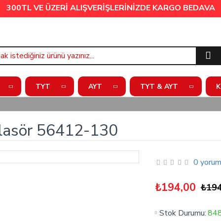
300TL VE ÜZERİ ALIŞVERİŞLERİNİZDE
KARGO BEDAVA
TYT
AYT
TYT & AYT
K
Klasör 56412-130
0 yorum
₺194,00
₺194
Stok Durumu:
84