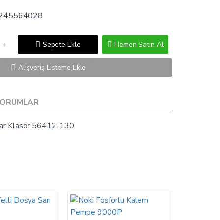
245564028
Sepete Ekle
Hemen Satın Al
Alışveriş Listeme Ekle
YORUMLAR
Dar Klasör 56412-130