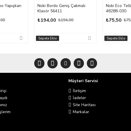
o Yapışkan
Noki Bordo Geniş Çakmalı
Noki Eco Tell
Klasör 56411
48288-030
₺194,00
₺75,50
,00
₺194,00
₺75
Sepete Ekle
Sepete Ekle
Müşteri Servisi
rişi
İletişim
aydı
İadeler
ınız
Site Haritası
şlerim
Markalar