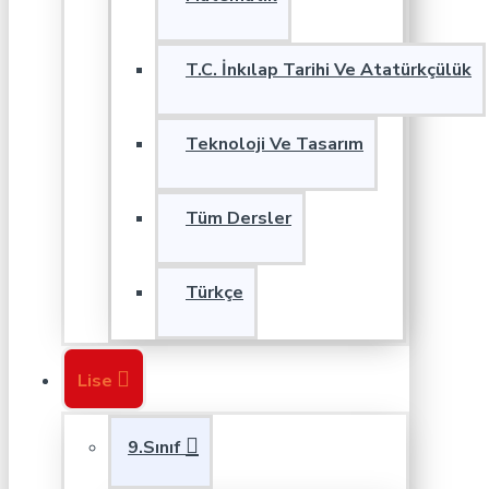
T.C. İnkılap Tarihi Ve Atatürkçülük
Teknoloji Ve Tasarım
Tüm Dersler
Türkçe
Lise
9.Sınıf