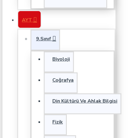
AYT
9.Sınıf
Biyoloji
Coğrafya
Din Kültürü Ve Ahlak Bilgisi
Fizik