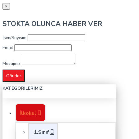
×
STOKTA OLUNCA HABER VER
İsim/Soyisim
Email
Mesajınız
Gönder
KATEGORILERIMIZ
İlkokul
1.Sınıf