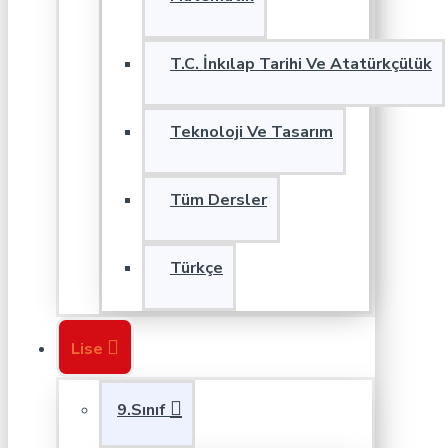
T.C. İnkılap Tarihi Ve Atatürkçülük
Teknoloji Ve Tasarım
Tüm Dersler
Türkçe
Lise
9.Sınıf