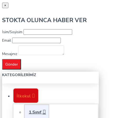
×
STOKTA OLUNCA HABER VER
İsim/Soyisim
Email
Mesajınız
Gönder
KATEGORILERIMIZ
İlkokul
1.Sınıf