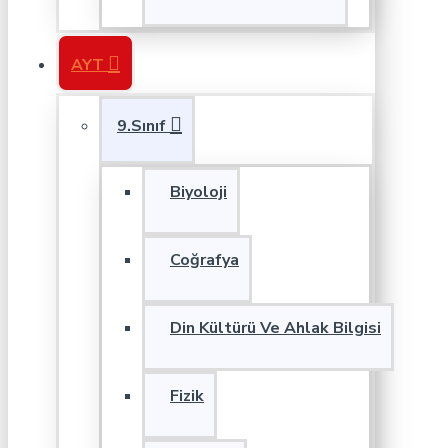
AYT
9.Sınıf
Biyoloji
Coğrafya
Din Kültürü Ve Ahlak Bilgisi
Fizik