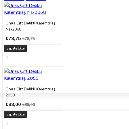
Onas Çift Delikli Kalemtıraş
Ns-2068
₺78,75
₺78,75
Sepete Ekle
Onas Çift Delikli Kalemtıraş
2050
₺88,00
₺88,00
Sepete Ekle