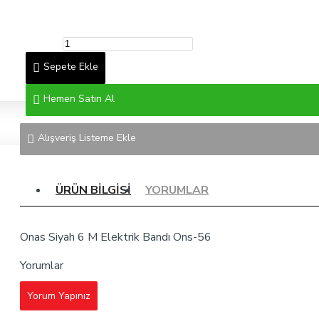
Sepete Ekle
Hemen Satın Al
Alışveriş Listeme Ekle
ÜRÜN BILGISI
YORUMLAR
Onas Siyah 6 M Elektrik Bandı Ons-56
Yorumlar
Yorum Yapınız