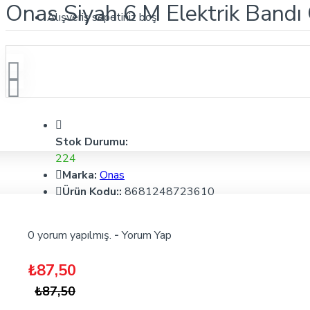
Onas Siyah 6 M Elektrik Bandı
Alışveriş sepetiniz boş!
Stok Durumu:
224
Marka:
Onas
Ürün Kodu::
8681248723610
0 yorum yapılmış.
-
Yorum Yap
₺87,50
₺87,50