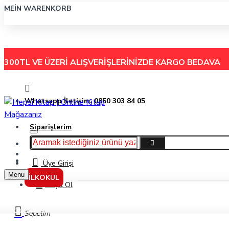
MEIN WARENKORB
300TL VE ÜZERİ ALIŞVERİŞLERİNİZDE
KARGO BEDAVA
Whatsapp İletişim: 0850 303 84 05
Siparişlerim
Hakkımızda
Menu
İletişim
Üye Girişi
Menu
İLKOKUL
Kayıt Ol
Onas Siyah 6 M Elektrik Bandı Ons-56
Sepetim