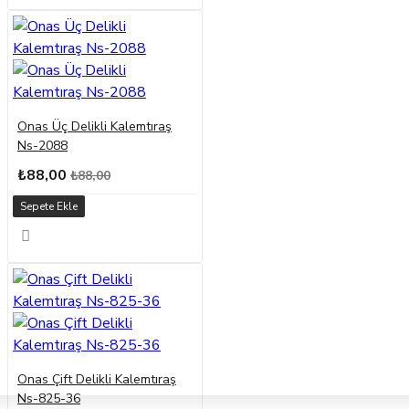
Onas Üç Delikli Kalemtıraş
Ns-2088
₺88,00
₺88,00
Sepete Ekle
Onas Çift Delikli Kalemtıraş
Ns-825-36