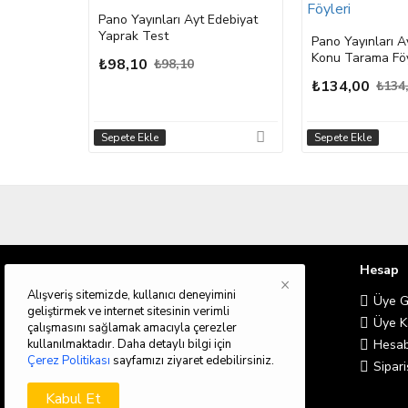
Pano Yayınları Ayt Edebiyat
Yaprak Test
Pano Yayınları 
Konu Tarama Föy
₺98,10
₺98,10
₺134,00
₺134
Sepete Ekle
Sepete Ekle
Bilgilendirme
Hesap
×
Alışveriş sitemizde, kullanıcı deneyimini
Hakkımızda
Üye Gi
geliştirmek ve internet sitesinin verimli
Teslimat Bilgileri
Üye K
çalışmasını sağlamak amacıyla çerezler
kullanılmaktadır. Daha detaylı bilgi için
Gizlilik İlkeleri
Hesab
Çerez Politikası
sayfamızı ziyaret edebilirsiniz.
Şartlar & Koşullar
Sipari
Kabul Et