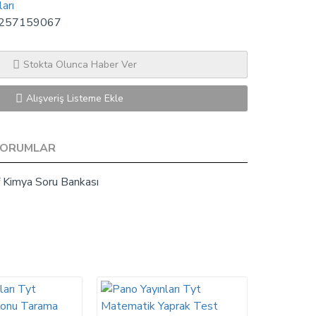
arı
257159067
Stokta Olunca Haber Ver
Alışveriş Listeme Ekle
YORUMLAR
ıf Kimya Soru Bankası