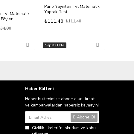
Pano Yayınları Tyt Matematik
Pano Yayın
Yaprak Test
Konu Tara
ı Tyt Matematik
Föyleri
₺111,40
₺134,00
₺111,40
34,00
Sepete Ekle
Sepete Ekle
Haber Bülteni
Haber bültenimize abone olun, fırsat
ve kampanyalardan habersiz kalmayın!
Abone Ol
Gizlilik İlkeleri
'ni okudum ve kabul