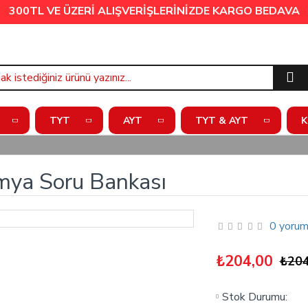
300TL VE ÜZERİ ALIŞVERİŞLERİNİZDE
KARGO BEDAVA
TYT
AYT
TYT & AYT
K
Kimya Soru Bankası
0 yorum
₺204,00
₺204
Stok Durumu: