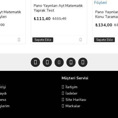
Pano Yayınları Ayt Matematik
Yaprak Test
Ayt Matematik
Pano Yayınlar
leri
Konu Tarama 
₺111,40
₺111,40
₺134,00
,00
₺1
Sepete Ekle
Sepete Ekle
Müşteri Servisi
rişi
İletişim
aydı
İadeler
ınız
Site Haritası
şlerim
Markalar