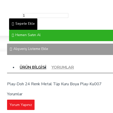
Sepete Ekle
Hemen Satın Al
Alışveriş Listeme Ekle
ÜRÜN BILGISI
YORUMLAR
Play-Doh 24 Renk Metal Tüp Kuru Boya Play-Ku007
Yorumlar
Yorum Yapınız