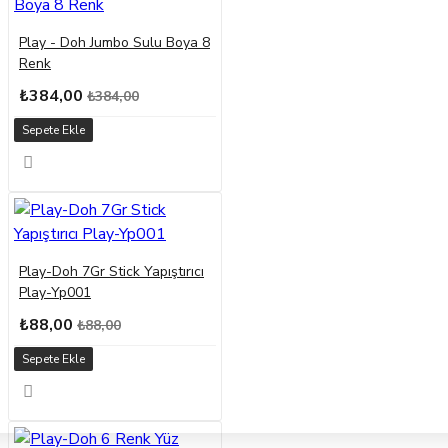
Play - Doh Jumbo Sulu Boya 8
Renk
₺384,00
₺384,00
Sepete Ekle
Play-Doh 7Gr Stick Yapıştırıcı
Play-Yp001
₺88,00
₺88,00
Sepete Ekle