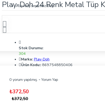
Play-Doh 24 Renk Metal Tüp 
Alışveriş sepetiniz boş!
Stok Durumu:
304
Marka:
Play-Doh
Ürün Kodu::
8697548850406
0 yorum yapılmış.
-
Yorum Yap
₺372,50
₺372,50