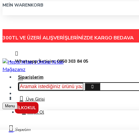
MEIN WARENKORB
300TL VE ÜZERİ ALIŞVERİŞLERİNİZDE
KARGO BEDAVA
Whatsapp İletişim: 0850 303 84 05
Siparişlerim
Hakkımızda
Menu
İletişim
Üye Girişi
Menu
İLKOKUL
Kayıt Ol
Play-Doh 24 Renk Metal Tüp Kuru Boya Play-Ku007
Sepetim