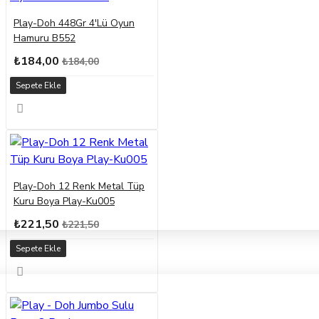
Play-Doh 448Gr 4'Lü Oyun
Hamuru B552
₺184,00
₺184,00
Sepete Ekle
Play-Doh 12 Renk Metal Tüp
Kuru Boya Play-Ku005
₺221,50
₺221,50
Sepete Ekle