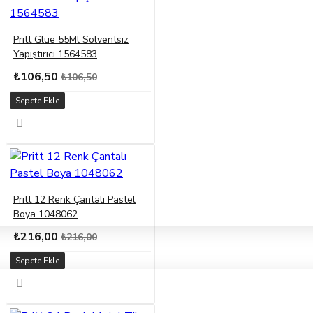
Pritt Glue 55Ml Solventsiz
Yapıştırıcı 1564583
₺106,50
₺106,50
Sepete Ekle
Pritt 12 Renk Çantalı Pastel
Boya 1048062
₺216,00
₺216,00
Sepete Ekle