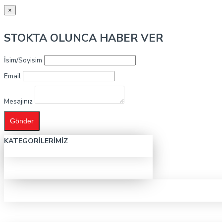
×
STOKTA OLUNCA HABER VER
İsim/Soyisim
Email
Mesajınız
Gönder
KATEGORILERIMIZ