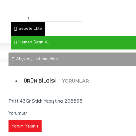
Sepete Ekle
Hemen Satın Al
Alışveriş Listeme Ekle
ÜRÜN BILGISI
YORUMLAR
Pritt 43Gr Stick Yapıştırıcı 208865
Yorumlar
Yorum Yapınız