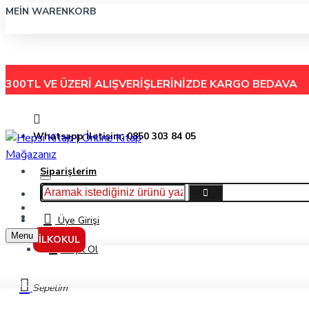
MEIN WARENKORB
300TL VE ÜZERİ ALIŞVERİŞLERİNİZDE
KARGO BEDAVA
Whatsapp İletişim: 0850 303 84 05
Siparişlerim
Hakkımızda
Menu
İletişim
Üye Girişi
Menu
İLKOKUL
Kayıt Ol
Pritt 43Gr Stick Yapıştırıcı 208865
Sepetim