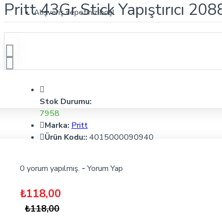
Pritt 43Gr Stick Yapıştırıcı 20
Alışveriş sepetiniz boş!
Stok Durumu:
7958
Marka:
Pritt
Ürün Kodu::
4015000090940
0 yorum yapılmış.
-
Yorum Yap
₺118,00
₺118,00