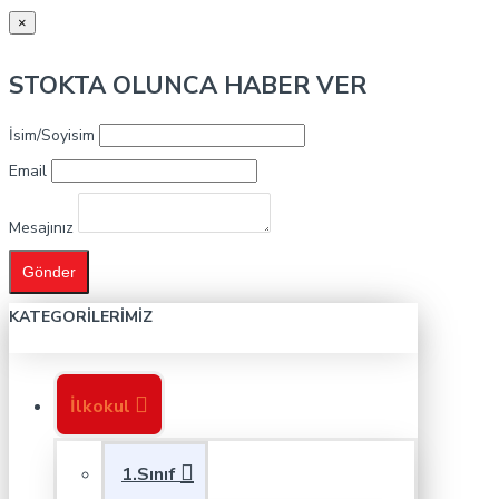
×
STOKTA OLUNCA HABER VER
İsim/Soyisim
Email
Mesajınız
Gönder
KATEGORILERIMIZ
İlkokul
1.Sınıf