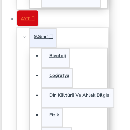
AYT
9.Sınıf
Biyoloji
Coğrafya
Din Kültürü Ve Ahlak Bilgisi
Fizik