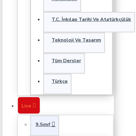
T.C. İnkılap Tarihi Ve Atatürkçülük
Teknoloji Ve Tasarım
Tüm Dersler
Türkçe
Lise
9.Sınıf