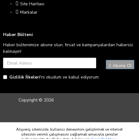
Site Haritası
Markalar
Haber Bülteni
Haber bültenimize abone olun, fırsat ve kampanyalardan habersiz
kalmayın!
Abone Ol
Gizlilik İlkeleri
'ni okudum ve kabul ediyorum.
Copyright © 2026
Alışveriş sitemizde, kullanıcı deneyimini geliştirmek ve internet
sitesinin verimli çalışmasını sağlamak amacıyla çerezler