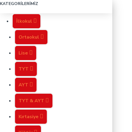
KATEGORILERIMIZ
İlkokul
Ortaokul
Lise
TYT
AYT
TYT & AYT
Kırtasiye