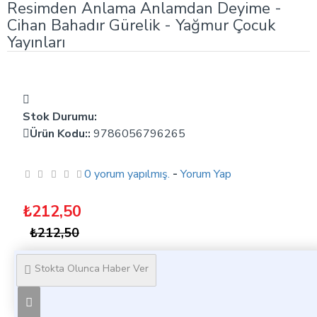
Resimden Anlama Anlamdan Deyime -
Cihan Bahadır Gürelik - Yağmur Çocuk
Yayınları
Stok Durumu:
Ürün Kodu::
9786056796265
0 yorum yapılmış.
-
Yorum Yap
₺212,50
₺212,50
Stokta Olunca Haber Ver
Ürün Bilgisi
Resimden Anlama Anlamdan Deyime - Cihan Bahadır