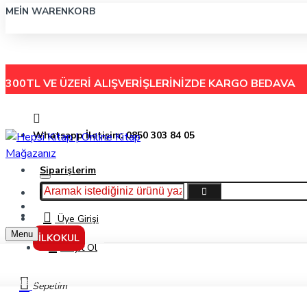
MEIN WARENKORB
300TL VE ÜZERİ ALIŞVERİŞLERİNİZDE
KARGO BEDAVA
Whatsapp İletişim: 0850 303 84 05
Siparişlerim
Hakkımızda
Menu
İletişim
Üye Girişi
Menu
İLKOKUL
Kayıt Ol
Şarkını Denizlere Söyle - Sevim Ak - Can Çocuk Yayınları
Sepetim