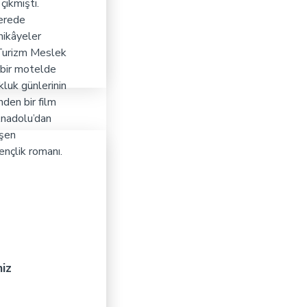
 çıkmıştı.
Nerede
hikâyeler
 Turizm Meslek
i bir motelde
kluk günlerinin
den bir film
 Anadolu’dan
işen
nçlik romanı.
niz