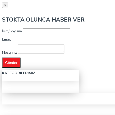
×
STOKTA OLUNCA HABER VER
İsim/Soyisim
Email
Mesajınız
Gönder
KATEGORILERIMIZ