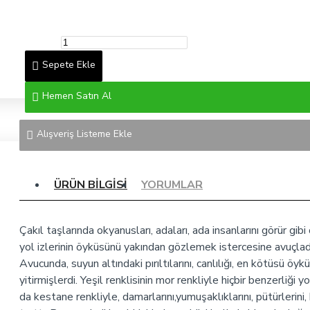
Sepete Ekle
Hemen Satın Al
Alışveriş Listeme Ekle
ÜRÜN BILGISI
YORUMLAR
Çakıl taşlarında okyanusları, adaları, ada insanlarını görür gibi
yol izlerinin öyküsünü yakından gözlemek istercesine avuçladı
Avucunda, suyun altındaki pırıltılarını, canlılığı, en kötüsü öykü
yitirmişlerdi. Yeşil renklisinin mor renkliyle hiçbir benzerliği yo
da kestane renkliyle, damarlarını,yumuşaklıklarını, pütürlerini, 