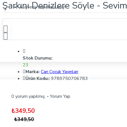
Şarkını Denizlere Söyle - Sevim
Alışveriş sepetiniz boş!
Stok Durumu:
23
Marka:
Can Çocuk Yayınları
Ürün Kodu::
9789750706783
0 yorum yapılmış.
-
Yorum Yap
₺349,50
₺349,50