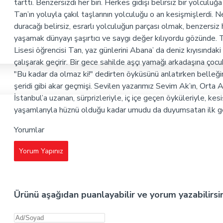
tarttı. Benzersizdi her biri. Herkes gidişi belirsiz bir yolculuğa
Tan’ın yoluyla çakıl taşlarının yolculuğu o an kesişmişlerdi. 
duracağı belirsiz, esrarlı yolculuğun parçası olmak, benzersiz 
yaşamak dünyayı şaşırtıcı ve saygı değer kılıyordu gözünde.
Lisesi öğrencisi Tan, yaz günlerini Abana’ da deniz kıyısındak
çalışarak geçirir. Bir gece sahilde aşçı yamağı arkadaşına çocu
"Bu kadar da olmaz ki!" dedirten öyküsünü anlatırken belleğin
şeridi gibi akar geçmişi. Sevilen yazarımız Sevim Ak’ın, Orta
İstanbul’a uzanan, sürprizleriyle, iç içe geçen öyküleriyle, kes
yaşamlarıyla hüznü olduğu kadar umudu da duyumsatan ilk ge
Yorumlar
Yorum Yapınız
Ürünü aşağıdan puanlayabilir ve yorum yazabilirsi