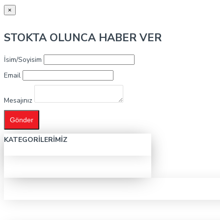
×
STOKTA OLUNCA HABER VER
İsim/Soyisim
Email
Mesajınız
Gönder
KATEGORILERIMIZ