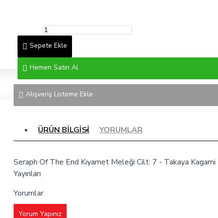
Sepete Ekle
Hemen Satın Al
Alışveriş Listeme Ekle
ÜRÜN BILGISI
YORUMLAR
Seraph Of The End Kıyamet Meleği Cilt: 7 - Takaya Kagami 
Yayınları
Yorumlar
Yorum Yapınız