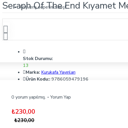
Seraph Of The End Kıyamet Mele
Alışveriş sepetiniz boş!
Stok Durumu:
13
Marka:
Kurukafa Yayınları
Ürün Kodu::
9786059479196
0 yorum yapılmış.
-
Yorum Yap
₺230,00
₺230,00