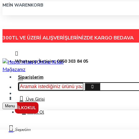
MEIN WARENKORB
300TL VE ÜZERİ ALIŞVERİŞLERİNİZDE
KARGO BEDAVA
Whatsapp İletişim: 0850 303 84 05
Siparişlerim
Hakkımızda
Menu
İletişim
Üye Girişi
Menu
İLKOKUL
Kayıt Ol
Seraph Of The End Kıyamet Meleği Cilt: 7 - Takaya Kagami - Kurukafa Yayınlar
Sepetim