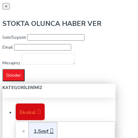
×
STOKTA OLUNCA HABER VER
İsim/Soyisim
Email
Mesajınız
Gönder
KATEGORILERIMIZ
İlkokul
1.Sınıf