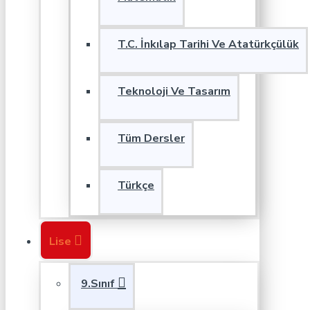
T.C. İnkılap Tarihi Ve Atatürkçülük
Teknoloji Ve Tasarım
Tüm Dersler
Türkçe
Lise
9.Sınıf