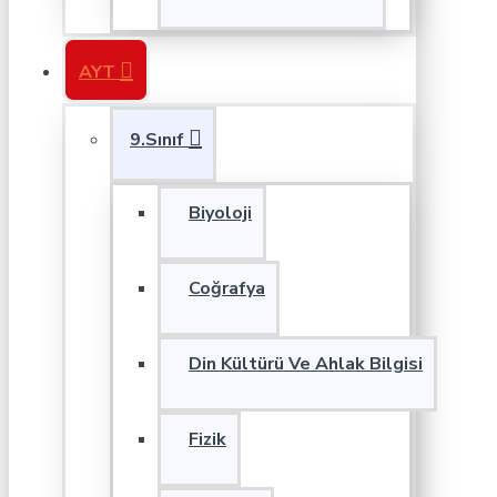
AYT
9.Sınıf
Biyoloji
Coğrafya
Din Kültürü Ve Ahlak Bilgisi
Fizik