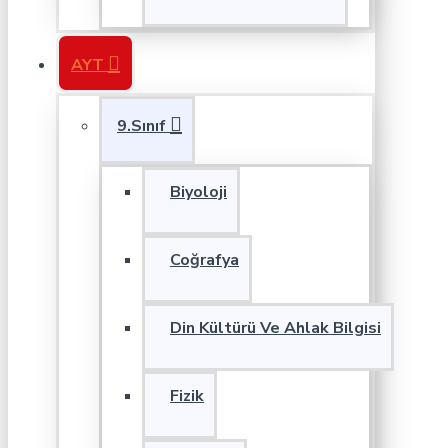
AYT
9.Sınıf
Biyoloji
Coğrafya
Din Kültürü Ve Ahlak Bilgisi
Fizik