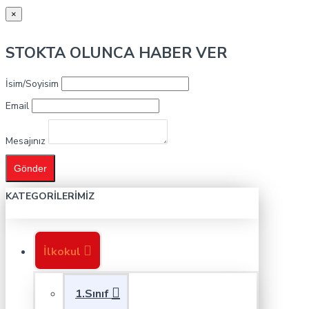
×
STOKTA OLUNCA HABER VER
İsim/Soyisim
Email
Mesajınız
Gönder
KATEGORILERIMIZ
İlkokul
1.Sınıf