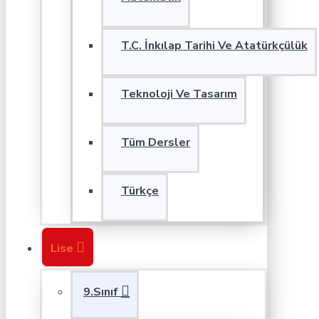
T.C. İnkılap Tarihi Ve Atatürkçülük
Teknoloji Ve Tasarım
Tüm Dersler
Türkçe
Lise
9.Sınıf