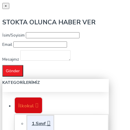
×
STOKTA OLUNCA HABER VER
İsim/Soyisim
Email
Mesajınız
Gönder
KATEGORILERIMIZ
İlkokul
1.Sınıf