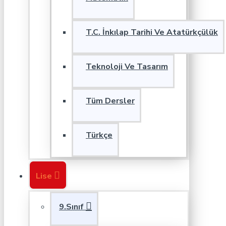
T.C. İnkılap Tarihi Ve Atatürkçülük
Teknoloji Ve Tasarım
Tüm Dersler
Türkçe
Lise
9.Sınıf