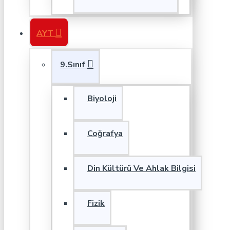
AYT
9.Sınıf
Biyoloji
Coğrafya
Din Kültürü Ve Ahlak Bilgisi
Fizik