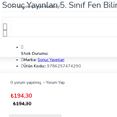
Sonuç Yayınları 5. Sınıf Fen Bil
Alışveriş sepetiniz boş!
Stok Durumu:
Marka:
Sonuç Yayınları
Ürün Kodu::
9786257474290
0 yorum yapılmış.
-
Yorum Yap
₺194,30
₺194,30