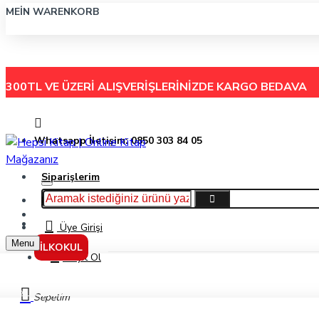
MEIN WARENKORB
300TL VE ÜZERİ ALIŞVERİŞLERİNİZDE
KARGO BEDAVA
Whatsapp İletişim: 0850 303 84 05
Siparişlerim
Hakkımızda
Menu
İletişim
Üye Girişi
Menu
İLKOKUL
Kayıt Ol
Sonuç Yayınları 5. Sınıf Fen Bilimleri Set
Sepetim