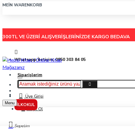
MEIN WARENKORB
300TL VE ÜZERİ ALIŞVERİŞLERİNİZDE
KARGO BEDAVA
Whatsapp İletişim: 0850 303 84 05
Siparişlerim
Hakkımızda
Menu
İletişim
Üye Girişi
Menu
İLKOKUL
Kayıt Ol
Su Masalları - Ferda İzbudak Akıncı - Tudem Yayınları
Sepetim