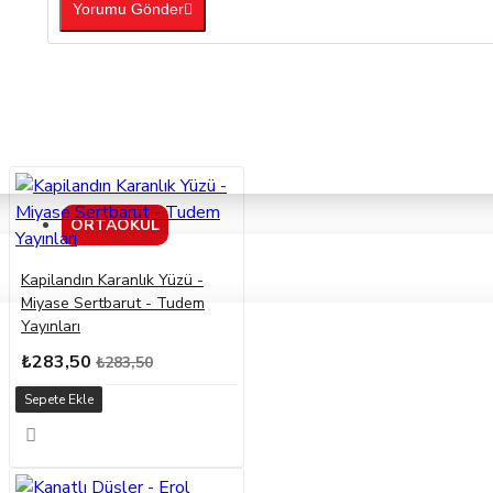
Yorumu Gönder
ORTAOKUL
Kapilandın Karanlık Yüzü -
Miyase Sertbarut - Tudem
Yayınları
₺283,50
₺283,50
Sepete Ekle