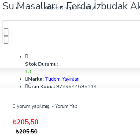
Su Masalları - Ferda İzbudak Ak
Alışveriş sepetiniz boş!
Stok Durumu:
13
Marka:
Tudem Yayınları
Ürün Kodu::
9789944695114
0 yorum yapılmış.
-
Yorum Yap
₺205,50
₺205,50