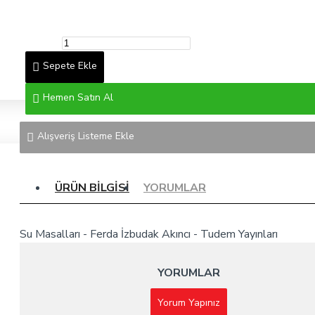
Sepete Ekle
Hemen Satın Al
Alışveriş Listeme Ekle
ÜRÜN BILGISI
YORUMLAR
Su Masalları - Ferda İzbudak Akıncı - Tudem Yayınları
YORUMLAR
Yorum Yapınız