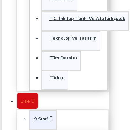
T.C. İnkılap Tarihi Ve Atatürkçülük
Teknoloji Ve Tasarım
Tüm Dersler
Türkçe
Lise
9.Sınıf