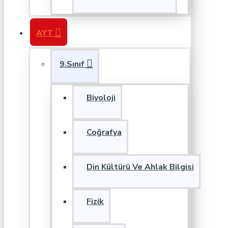
AYT
9.Sınıf
Biyoloji
Coğrafya
Din Kültürü Ve Ahlak Bilgisi
Fizik