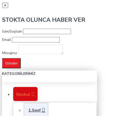
×
STOKTA OLUNCA HABER VER
İsim/Soyisim
Email
Mesajınız
Gönder
KATEGORILERIMIZ
İlkokul
1.Sınıf