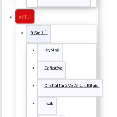
AYT
9.Sınıf
Biyoloji
Coğrafya
Din Kültürü Ve Ahlak Bilgisi
Fizik