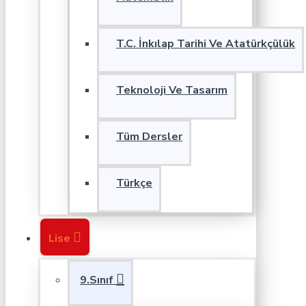
T.C. İnkılap Tarihi Ve Atatürkçülük
Teknoloji Ve Tasarım
Tüm Dersler
Türkçe
Lise
9.Sınıf