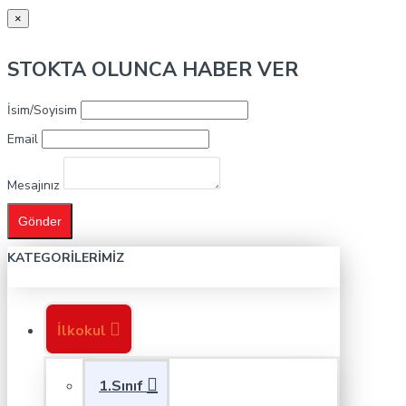
×
STOKTA OLUNCA HABER VER
İsim/Soyisim
Email
Mesajınız
Gönder
KATEGORILERIMIZ
İlkokul
1.Sınıf