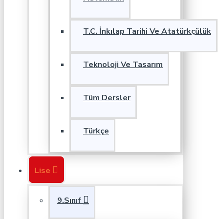
T.C. İnkılap Tarihi Ve Atatürkçülük
Teknoloji Ve Tasarım
Tüm Dersler
Türkçe
Lise
9.Sınıf