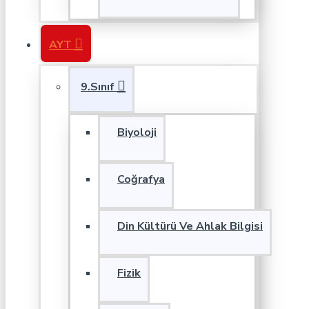
AYT
9.Sınıf
Biyoloji
Coğrafya
Din Kültürü Ve Ahlak Bilgisi
Fizik