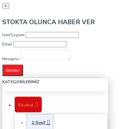
×
STOKTA OLUNCA HABER VER
İsim/Soyisim
Email
Mesajınız
Gönder
KATEGORILERIMIZ
İlkokul
1.Sınıf