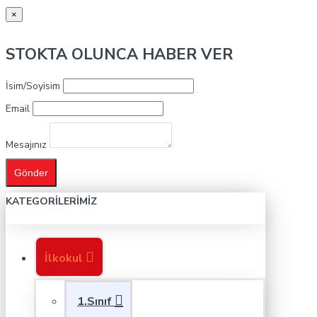
×
STOKTA OLUNCA HABER VER
İsim/Soyisim
Email
Mesajınız
Gönder
KATEGORILERIMIZ
İlkokul
1.Sınıf