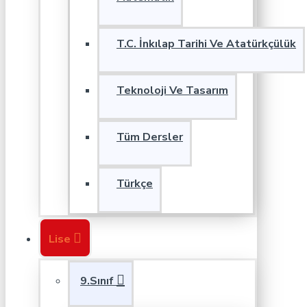
T.C. İnkılap Tarihi Ve Atatürkçülük
Teknoloji Ve Tasarım
Tüm Dersler
Türkçe
Lise
9.Sınıf