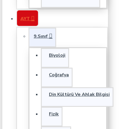
AYT
9.Sınıf
Biyoloji
Coğrafya
Din Kültürü Ve Ahlak Bilgisi
Fizik