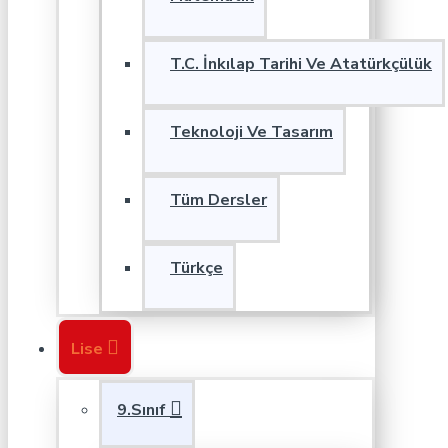
T.C. İnkılap Tarihi Ve Atatürkçülük
Teknoloji Ve Tasarım
Tüm Dersler
Türkçe
Lise
9.Sınıf