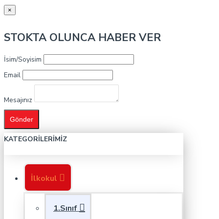
×
STOKTA OLUNCA HABER VER
İsim/Soyisim
Email
Mesajınız
Gönder
KATEGORILERIMIZ
İlkokul
1.Sınıf