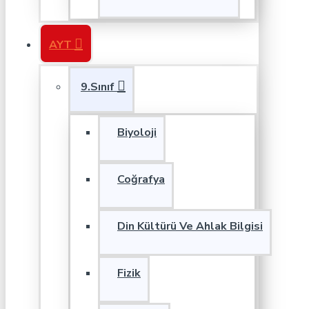
AYT
9.Sınıf
Biyoloji
Coğrafya
Din Kültürü Ve Ahlak Bilgisi
Fizik