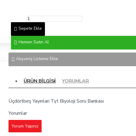
Sepete Ekle
Hemen Satın Al
Alışveriş Listeme Ekle
ÜRÜN BILGISI
YORUMLAR
Üçdörtbeş Yayınları Tyt Biyoloji Soru Bankası
Yorumlar
Yorum Yapınız