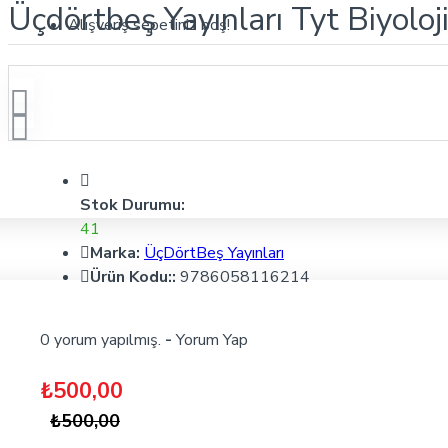
Üçdörtbeş Yayınları Tyt Biyoloj
Alışveriş sepetiniz boş!
Stok Durumu:
41
Marka:
ÜçDörtBeş Yayınları
Ürün Kodu::
9786058116214
0 yorum yapılmış.
-
Yorum Yap
₺500,00
₺500,00