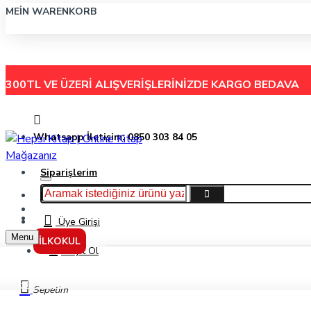
MEIN WARENKORB
300TL VE ÜZERİ ALIŞVERİŞLERİNİZDE
KARGO BEDAVA
Whatsapp İletişim: 0850 303 84 05
Siparişlerim
Hakkımızda
Menu
İletişim
Üye Girişi
Menu
İLKOKUL
Kayıt Ol
Üçdörtbeş Yayınları Tyt Biyoloji Soru Bankası
Sepetim