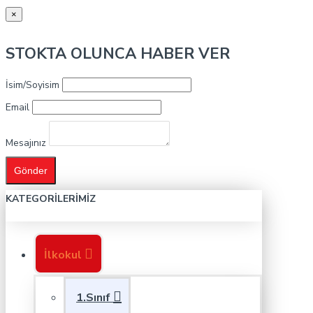
×
STOKTA OLUNCA HABER VER
İsim/Soyisim
Email
Mesajınız
Gönder
KATEGORILERIMIZ
İlkokul
1.Sınıf