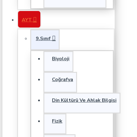
AYT
9.Sınıf
Biyoloji
Coğrafya
Din Kültürü Ve Ahlak Bilgisi
Fizik