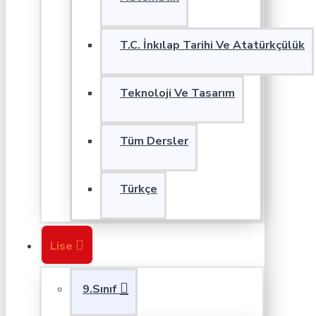
T.C. İnkılap Tarihi Ve Atatürkçülük
Teknoloji Ve Tasarım
Tüm Dersler
Türkçe
Lise
9.Sınıf