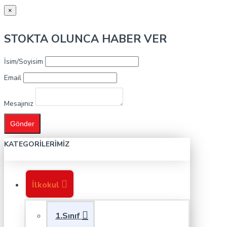
×
STOKTA OLUNCA HABER VER
İsim/Soyisim
Email
Mesajınız
Gönder
KATEGORILERIMIZ
İlkokul
1.Sınıf