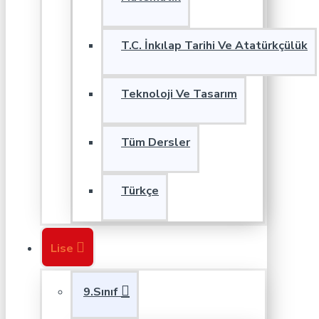
T.C. İnkılap Tarihi Ve Atatürkçülük
Teknoloji Ve Tasarım
Tüm Dersler
Türkçe
Lise
9.Sınıf