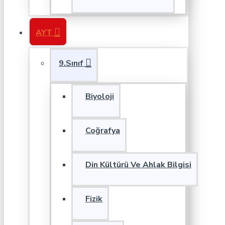
AYT
9.Sınıf
Biyoloji
Coğrafya
Din Kültürü Ve Ahlak Bilgisi
Fizik